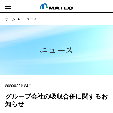
ニュース
ホーム
ホーム
▶
会社情報
事業紹介
ニュース
CSR
ニュース
求人
2026年03月24日
グループ会社の吸収合併に関するお
お問い合わせ
知らせ
アプリ