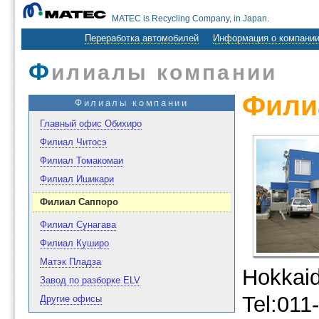
MATEC is Recycling Company, in Japan.
Переработка автомобилей
Информация о компани
Ф
илиалы компании
Фили
Филиалы компании
Главный офис Обихиро
Филиал Читосэ
Филиал Томакомаи
Филиал Ишикари
Филиал Саппоро
Филиал Сунагава
Филиал Куширо
Матэк Пладза
Hokkai
Завод по разборке ELV
Tel:011
Другие офисы