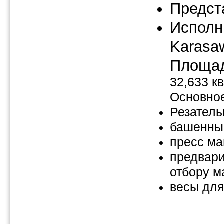
Предст
Исполн
Karasa
Площа
32,633 к
Основно
Резатель
башенны
пресс ма
предвар
отбору м
весы для